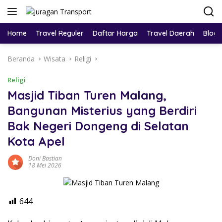
Home
Travel Reguler
Daftar Harga
Travel Daerah
Blog
Beranda
Wisata
Religi
Religi
Masjid Tiban Turen Malang,
Bangunan Misterius yang Berdiri
Bak Negeri Dongeng di Selatan
Kota Apel
Doni Bastian
18 Mei 2026
644