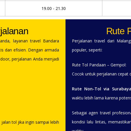
19.00 - 21.30
jalanan
Rute P
anda, layanan travel Bandara
Perjalanan travel dari Malan
tis dan efisien. Dengan armada
populer, seperti:
-door, perjalanan Anda menjadi
Rute Tol Pandaan – Gempol:
Cocok untuk perjalanan cepat d
Rute Non-Tol via Surabay
waktu lebih lama karena poten
Sebagai agen travel profesion
kondisi lalu lintas, memasti
lan tol jika ingin sampai lebih
waktu.