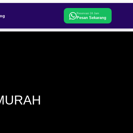
Reservasi 24 Jam
log
Pesan Sekarang
MURAH