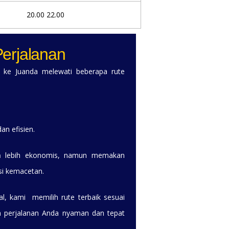
20.00 22.00
erjalanan
g ke Juanda melewati beberapa rute
an efisien.
a
lebih ekonomis, namun memakan
si kemacetan.
al, kami memilih rute terbaik sesuai
kan perjalanan Anda nyaman dan tepat