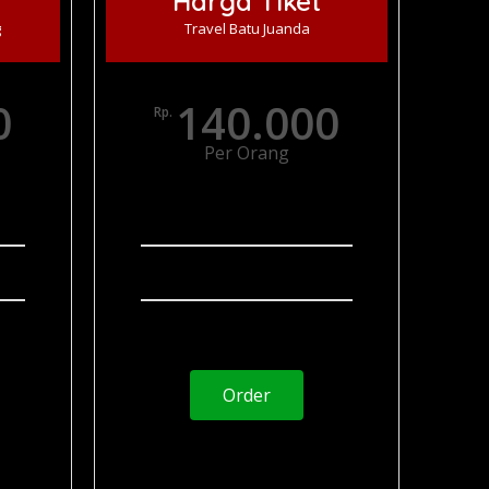
Harga Tiket
g
Travel Batu Juanda
0
140.000
Rp.
Per Orang
Via Tol
Layanan 24 jam
 Door
Penjemputan Door To Door
Order
Juragan Transport