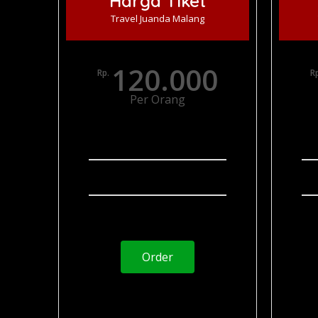
Harga Tiket
Travel Juanda Malang
120.000
Rp.
R
Per Orang
Via Tol
Layanan 24 jam
Penjemputan Door To Door
Order
Juragan Transport