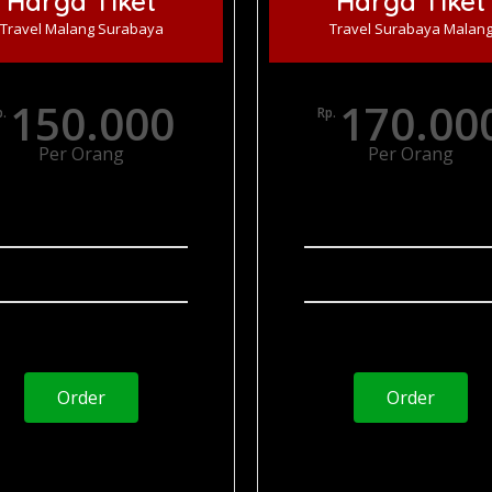
Harga Tiket
Harga Tiket
Travel Malang Surabaya
Travel Surabaya Malan
150.000
170.00
p.
Rp.
Per Orang
Per Orang
Via Tol
Via Tol
Layanan 24 jam
Layanan 24 jam
Penjemputan Door To Door
Penjemputan Door To
Order
Order
Juragan Transport
Juragan Transport