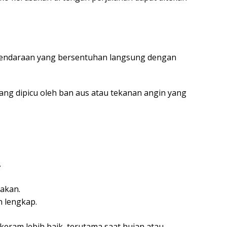
kendaraan yang bersentuhan langsung dengan
ng dipicu oleh ban aus atau tekanan angin yang
.
nakan.
n lengkap.
eram lebih baik, terutama saat hujan atau