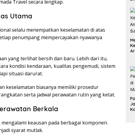
ada Travel secara lengkap.
Pa
M
itas Utama
ional selalu menempatkan keselamatan di atas
setiap penumpang mempercayakan nyawanya
Me
K
Ar
ya
 yang terlihat bersih dan baru. Lebih dari itu,
ra kondisi kendaraan, kualitas pengemudi, sistem
pi situasi darurat.
n keselamatan biasanya memiliki prosedur
ngkatan serta jadwal perawatan rutin yang ketat.
Po
Ja
erawatan Berkala
K
tu mengalami keausan pada berbagai komponen.
jadi syarat mutlak.