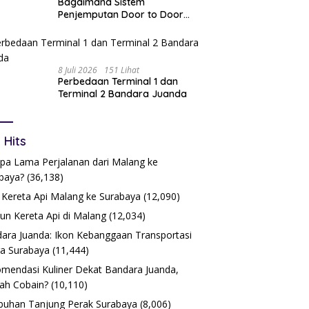
Bagaimana Sistem
Penjemputan Door to Door
Bekerja?
8 Juli 2026
151 Lihat
Perbedaan Terminal 1 dan
Terminal 2 Bandara Juanda
 Hits
pa Lama Perjalanan dari Malang ke
baya?
(36,138)
 Kereta Api Malang ke Surabaya
(12,090)
iun Kereta Api di Malang
(12,034)
ara Juanda: Ikon Kebanggaan Transportasi
a Surabaya
(11,444)
mendasi Kuliner Dekat Bandara Juanda,
ah Cobain?
(10,110)
buhan Tanjung Perak Surabaya
(8,006)