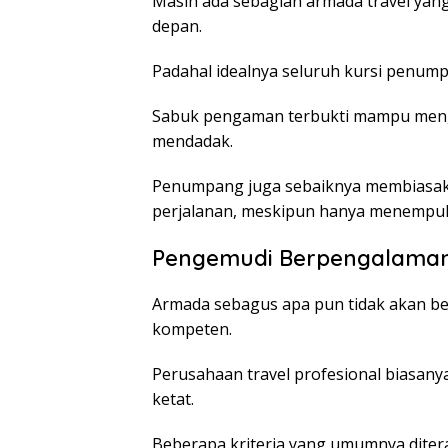
Masih ada sebagian armada travel yan
depan.
Padahal idealnya seluruh kursi penumpa
Sabuk pengaman terbukti mampu mengur
mendadak.
Penumpang juga sebaiknya membiasak
perjalanan, meskipun hanya menempuh
Pengemudi Berpengalaman
Armada sebagus apa pun tidak akan ber
kompeten.
Perusahaan travel profesional biasany
ketat.
Beberapa kriteria yang umumnya ditera