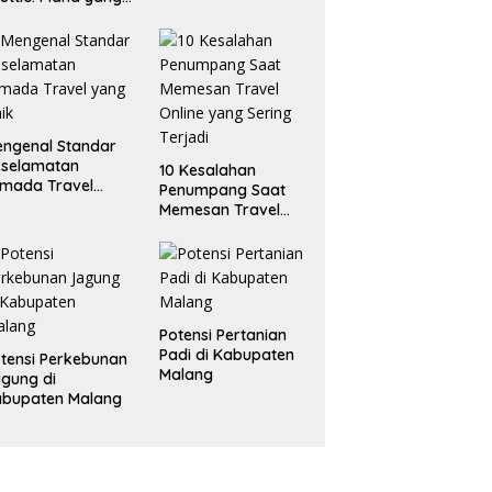
ling
enguntungkan?
ngenal Standar
eselamatan
10 Kesalahan
mada Travel
Penumpang Saat
ng Baik
Memesan Travel
Online yang Sering
Terjadi
Potensi Pertanian
Padi di Kabupaten
tensi Perkebunan
Malang
gung di
abupaten Malang