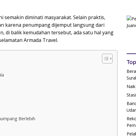
i semakin diminati masyarakat. Selain praktis,
n karena penumpang dijemput langsung dari
n, di balik kemudahan tersebut, ada satu hal yang
eselamatan Armada Travel.
Top
Bera
la
Sura
Naik
Stas
Band
Udar
numpang Berlebih
Reko
Pern
Pela