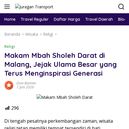
Home
Travel Reguler
Daftar Harga
Travel Daerah
Blog
Beranda
Wisata
Religi
Religi
Makam Mbah Sholeh Darat di
Malang, Jejak Ulama Besar yang
Terus Menginspirasi Generasi
Doni Bastian
7 Juni 2026
296
Di tengah pesatnya perkembangan zaman, wisata
religi tetap memiliki tempat tersendiri di hati