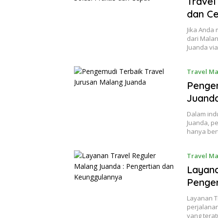
Travel
dan C
Jika Anda
dari Mala
Juanda vi
Travel M
Pengem
Juand
Dalam indu
Juanda, pe
hanya ber
Travel M
Layana
Penger
Layanan T
perjalana
yang tera