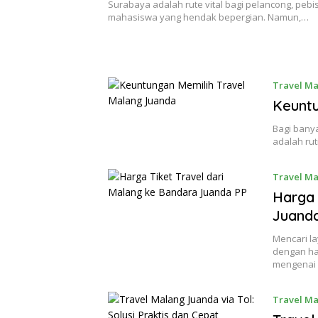
Surabaya adalah rute vital bagi pelancong, pebis
mahasiswa yang hendak bepergian. Namun,…
Travel M
Keuntu
Bagi bany
adalah rut
Travel M
Harga 
Juand
Mencari la
dengan har
mengenai 
Travel M