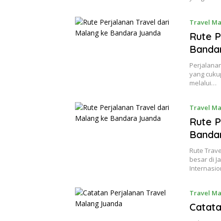
Travel M
Rute P
Banda
Perjalana
yang cuku
melalui…
Travel M
Rute P
Banda
Rute Trav
besar di J
Internasi
Travel M
Catata