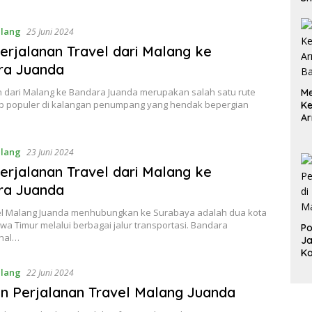
Pa
M
alang
25 Juni 2024
erjalanan Travel dari Malang ke
ra Juanda
n dari Malang ke Bandara Juanda merupakan salah satu rute
Me
p populer di kalangan penumpang yang hendak bepergian
K
Ar
ya
alang
23 Juni 2024
erjalanan Travel dari Malang ke
ra Juanda
el Malang Juanda menhubungkan ke Surabaya adalah dua kota
awa Timur melalui berbagai jalur transportasi. Bandara
Po
onal…
Ja
K
alang
22 Juni 2024
n Perjalanan Travel Malang Juanda