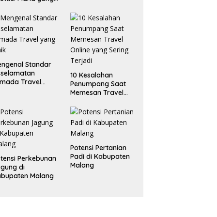
ling
enguntungkan?
ngenal Standar
eselamatan
10 Kesalahan
mada Travel
Penumpang Saat
ng Baik
Memesan Travel
Online yang Sering
Terjadi
Potensi Pertanian
Padi di Kabupaten
tensi Perkebunan
Malang
gung di
abupaten Malang