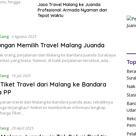
nis, hingga
Jasa Travel Malang ke Juanda
Profesional: Armada Nyaman dan
Tepat Waktu
alang
3 Agustus 2025
ngan Memilih Travel Malang Juanda
ak orang, perjalanan dari Malang ke Bandara Juanda Surabaya
initas yang biasa. Namun, di balik perjalanan tersebut, ada…
Top
Bera
alang
16 Juli 2025
Sura
Tiket Travel dari Malang ke Bandara
Naik
a PP
Stas
yanan travel dari Malang ke Bandara Juanda atau sebaliknya
Band
ga terjangkau? Artikel ini memberikan informasi lengkap
Udar
harga Tiket…
Reko
Pern
alang
29 April 2025
Pela