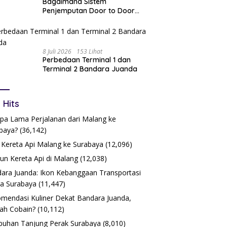
Bagaimana Sistem
Penjemputan Door to Door
Bekerja?
8 Juli 2026
153 Lihat
Perbedaan Terminal 1 dan
Terminal 2 Bandara Juanda
 Hits
pa Lama Perjalanan dari Malang ke
baya?
(36,142)
 Kereta Api Malang ke Surabaya
(12,096)
iun Kereta Api di Malang
(12,038)
ara Juanda: Ikon Kebanggaan Transportasi
a Surabaya
(11,447)
mendasi Kuliner Dekat Bandara Juanda,
ah Cobain?
(10,112)
buhan Tanjung Perak Surabaya
(8,010)