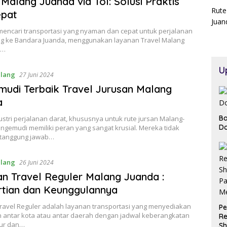
 Malang Juanda via Tol: Solusi Praktis
Rute
epat
Juan
 mencari transportasi yang nyaman dan cepat untuk perjalanan
ng ke Bandara Juanda, menggunakan layanan Travel Malang
a…
U
alang
27 Juni 2024
udi Terbaik Travel Jurusan Malang
a
Ba
stri perjalanan darat, khususnya untuk rute jursan Malang-
Do
ngemudi memiliki peran yang sangat krusial. Mereka tidak
tanggung jawab…
alang
26 Juni 2024
n Travel Reguler Malang Juanda :
tian dan Keunggulannya
ravel Reguler adalah layanan transportasi yang menyediakan
Pe
n antar kota atau antar daerah dengan jadwal keberangkatan
Re
tur dan…
Sh