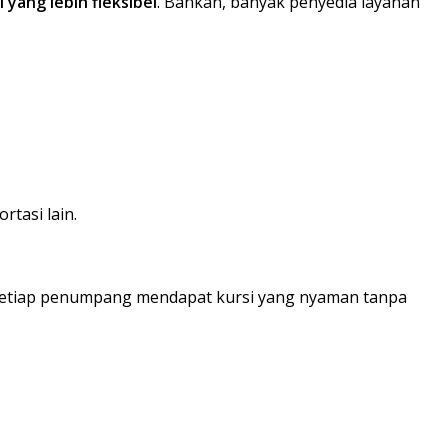
 yang lebih fleksibel
. Bahkan, banyak penyedia layanan
rtasi lain.
Setiap penumpang mendapat kursi yang nyaman tanpa