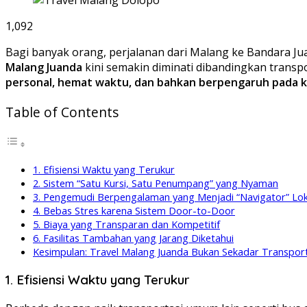
1,092
Bagi banyak orang, perjalanan dari Malang ke Bandara Jua
Malang Juanda
kini semakin diminati dibandingkan transpo
personal, hemat waktu, dan bahkan berpengaruh pada 
Table of Contents
1. Efisiensi Waktu yang Terukur
2. Sistem “Satu Kursi, Satu Penumpang” yang Nyaman
3. Pengemudi Berpengalaman yang Menjadi “Navigator” Lok
4. Bebas Stres karena Sistem Door-to-Door
5. Biaya yang Transparan dan Kompetitif
6. Fasilitas Tambahan yang Jarang Diketahui
Kesimpulan: Travel Malang Juanda Bukan Sekadar Transport
1. Efisiensi Waktu yang Terukur