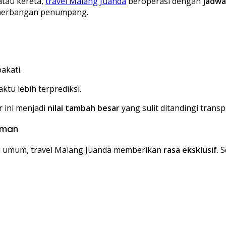
atau kereta,
travel Malang Juanda
beroperasi dengan
jadwal
enerbangan penumpang.
akati.
ktu lebih terprediksi.
 ini menjadi
nilai tambah besar
yang sulit ditandingi transpo
aman
an umum, travel Malang Juanda memberikan
rasa eksklusif
. 