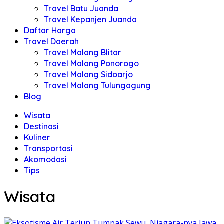
Travel Batu Juanda
Travel Kepanjen Juanda
Daftar Harga
Travel Daerah
Travel Malang Blitar
Travel Malang Ponorogo
Travel Malang Sidoarjo
Travel Malang Tulungagung
Blog
Wisata
Destinasi
Kuliner
Transportasi
Akomodasi
Tips
Wisata