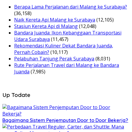
Berapa Lama Perjalanan dari Malang ke Surabaya?
(36,158)
Naik Kereta Api Malang ke Surabaya
(12,105)
Stasiun Kereta Api di Malang
(12,048)
Bandara Juanda: Ikon Kebanggaan Transportasi
Udara Surabaya
(11,457)
Rekomendasi Kuliner Dekat Bandara Juanda,
Pernah Cobain?
(10,117)
Pelabuhan Tanjung Perak Surabaya
(8,031)
Rute Perjalanan Travel dari Malang ke Bandara
Juanda
(7,985)
Up Todate
Bagaimana Sistem Penjemputan Door to Door Bekerja?