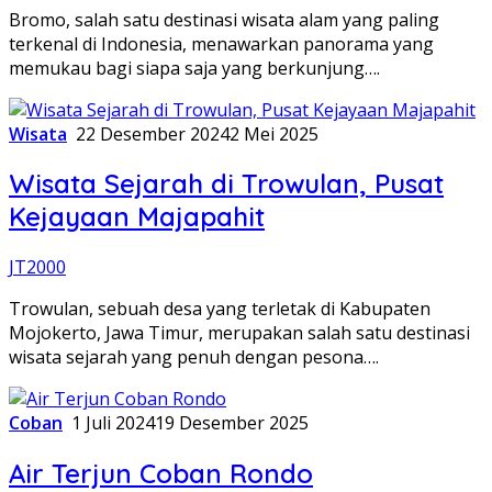
Bromo, salah satu destinasi wisata alam yang paling
terkenal di Indonesia, menawarkan panorama yang
memukau bagi siapa saja yang berkunjung….
Wisata
22 Desember 2024
2 Mei 2025
Wisata Sejarah di Trowulan, Pusat
Kejayaan Majapahit
JT2000
Trowulan, sebuah desa yang terletak di Kabupaten
Mojokerto, Jawa Timur, merupakan salah satu destinasi
wisata sejarah yang penuh dengan pesona….
Coban
1 Juli 2024
19 Desember 2025
Air Terjun Coban Rondo