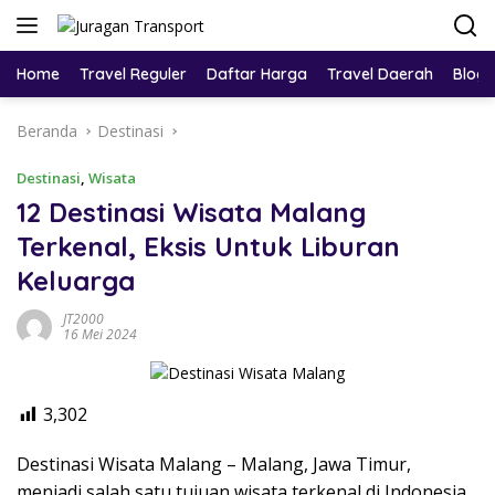
Home
Travel Reguler
Daftar Harga
Travel Daerah
Blog
Beranda
Destinasi
Destinasi
,
Wisata
12 Destinasi Wisata Malang
Terkenal, Eksis Untuk Liburan
Keluarga
JT2000
16 Mei 2024
3,302
Destinasi Wisata Malang – Malang, Jawa Timur,
menjadi salah satu tujuan wisata terkenal di Indonesia.