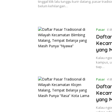
tinggal klik lalu tunggu kurir datang, pasar tradis
belum kehilangan…
Pasar
6 M
Daftar
Kecama
yang 
Kalau ngo
kampus, u
tiap…
Pasar
4 M
Daftar
Kecama
yang 
Kalau ngo