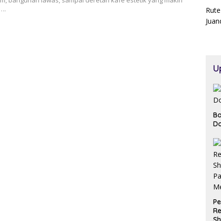
m, bangunan lawas, sampai deretan kafe estetik yang makin
….
Rute
Juan
U
Ba
Do
Pe
Re
Sh