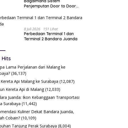
Bagaimana Sistem
Penjemputan Door to Door
Bekerja?
8 Juli 2026
151 Lihat
Perbedaan Terminal 1 dan
Terminal 2 Bandara Juanda
 Hits
pa Lama Perjalanan dari Malang ke
baya?
(36,137)
 Kereta Api Malang ke Surabaya
(12,087)
iun Kereta Api di Malang
(12,033)
ara Juanda: Ikon Kebanggaan Transportasi
a Surabaya
(11,442)
mendasi Kuliner Dekat Bandara Juanda,
ah Cobain?
(10,109)
buhan Tanjung Perak Surabaya
(8,004)