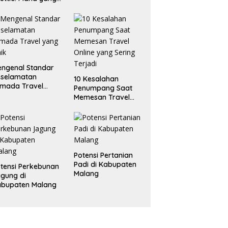
ling
enguntungkan?
ngenal Standar
eselamatan
10 Kesalahan
mada Travel
Penumpang Saat
ng Baik
Memesan Travel
Online yang Sering
Terjadi
Potensi Pertanian
Padi di Kabupaten
tensi Perkebunan
Malang
gung di
abupaten Malang