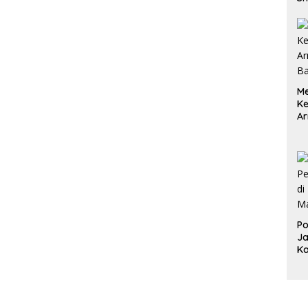
Pa
M
Me
K
Ar
ya
Po
Ja
K