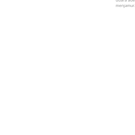
udara ade
menjamur