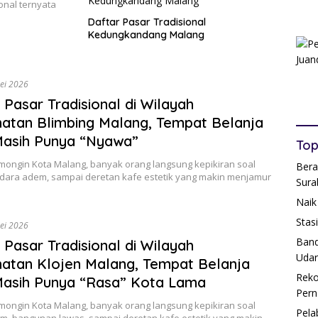
ional ternyata
Daftar Pasar Tradisional
Kedungkandang Malang
ei 2026
 Pasar Tradisional di Wilayah
tan Blimbing Malang, Tempat Belanja
Masih Punya “Nyawa”
Top
mongin Kota Malang, banyak orang langsung kepikiran soal
Bera
dara adem, sampai deretan kafe estetik yang makin menjamur
Sura
Naik
Stas
ei 2026
Band
 Pasar Tradisional di Wilayah
Udar
tan Klojen Malang, Tempat Belanja
Reko
Masih Punya “Rasa” Kota Lama
Pern
mongin Kota Malang, banyak orang langsung kepikiran soal
Pela