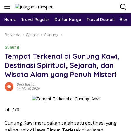
Home
Travel Reguler
Daftar Harga
Travel Daerah
Blog
Beranda
Wisata
Gunung
Gunung
Tempat Terkenal di Gunung Kawi,
Destinasi Spiritual, Sejarah, dan
Wisata Alam yang Penuh Misteri
Doni Bastian
14 Maret 2026
770
Gunung Kawi merupakan salah satu destinasi yang
paling unik di Jawa Timur. Terletak di wilayah