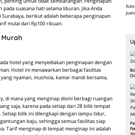
, penting untuk tidak sembarangan. Penginapan
Rute
pada suasana hati selama liburan. Jika Anda
Juan
i Surabaya, berikut adalah beberapa penginapan
if mulai dari Rp100 ribuan.
a Murah
U
, ada hotel yang menyediakan penginapan dengan
an. Hotel ini menawarkan berbagai fasilitas
Ba
Do
dur yang nyaman, mushola, kamar mandi bersama,
ry, di mana yang menginap disini berbagi ruangan
nang saja, karena pada setiap dari 28 bilik tempat
Setiap bilik ini dilengkapi dengan lampu tidur,
an gantungan baju, sehingga semua fasilitas siap
Pe
 Tarif menginap di tempat menginap ini adalah
Re
Sh