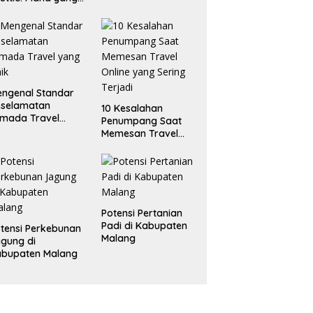
ling
enguntungkan?
ngenal Standar
eselamatan
10 Kesalahan
mada Travel
Penumpang Saat
ng Baik
Memesan Travel
Online yang Sering
Terjadi
Potensi Pertanian
Padi di Kabupaten
tensi Perkebunan
Malang
gung di
abupaten Malang