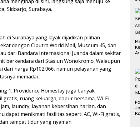
cana menginap di sini, langsung saja menuju ke
Pa
a, Sidoarjo, Surabaya.
M
h di Surabaya yang layak dijadikan pilihan
Me
dekat dengan Ciputra World Mall, Museum 45, dan
K
gkau dari Bandara Internasional Juanda dalam sekitar
Ar
ya
nit berkendara dari Stasiun Wonokromo. Walaupun
ai dari harga Rp102.066, namun pelayanan yang
itasnya memadai.
ang 1, Providence Homestay juga banyak
l gratis, ruang keluarga, dapur bersama, Wi-Fi
Po
 jam, laundry, layanan kebersihan harian, dan
Ja
u dapat menikmati fasilitas seperti AC, Wi-Fi gratis,
K
 dan tempat tidur yang nyaman.