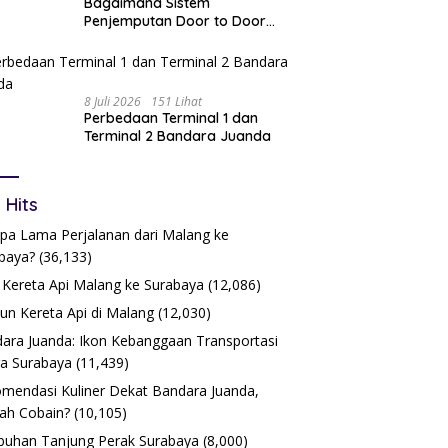
Bagaimana Sistem
Penjemputan Door to Door
Bekerja?
8 Juli 2026
151 Lihat
Perbedaan Terminal 1 dan
Terminal 2 Bandara Juanda
 Hits
pa Lama Perjalanan dari Malang ke
baya?
(36,133)
 Kereta Api Malang ke Surabaya
(12,086)
iun Kereta Api di Malang
(12,030)
ara Juanda: Ikon Kebanggaan Transportasi
a Surabaya
(11,439)
mendasi Kuliner Dekat Bandara Juanda,
ah Cobain?
(10,105)
buhan Tanjung Perak Surabaya
(8,000)