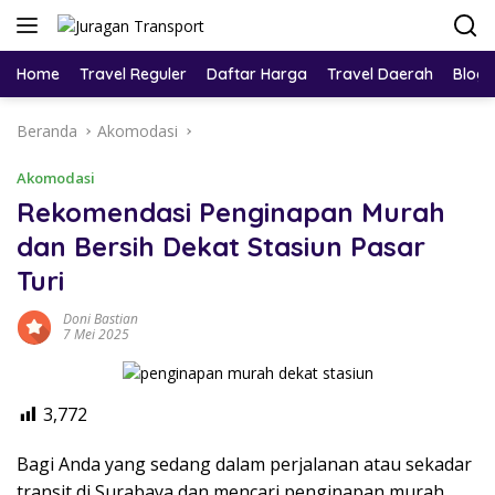
Home
Travel Reguler
Daftar Harga
Travel Daerah
Blog
Beranda
Akomodasi
Akomodasi
Rekomendasi Penginapan Murah
dan Bersih Dekat Stasiun Pasar
Turi
Doni Bastian
7 Mei 2025
3,772
Bagi Anda yang sedang dalam perjalanan atau sekadar
transit di Surabaya dan mencari penginapan murah