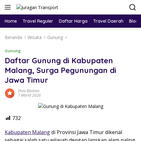
Home
Travel Reguler
Daftar Harga
Travel Daerah
Blog
Beranda
Wisata
Gunung
Gunung
Daftar Gunung di Kabupaten
Malang, Surga Pegunungan di
Jawa Timur
Doni Bastian
7 Maret 2026
732
Kabupaten Malang
di Provinsi
Jawa Timur
dikenal
sebagai salah satu wilayah dengan lanskap alam paling