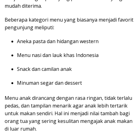
mudah diterima.
Beberapa kategori menu yang biasanya menjadi favorit
pengunjung meliputi:
Aneka pasta dan hidangan western
Menu nasi dan lauk khas Indonesia
Snack dan camilan anak
Minuman segar dan dessert
Menu anak dirancang dengan rasa ringan, tidak terlalu
pedas, dan tampilan menarik agar anak lebih tertarik
untuk makan sendiri. Hal ini menjadi nilai tambah bagi
orang tua yang sering kesulitan mengajak anak makan
di luar rumah.