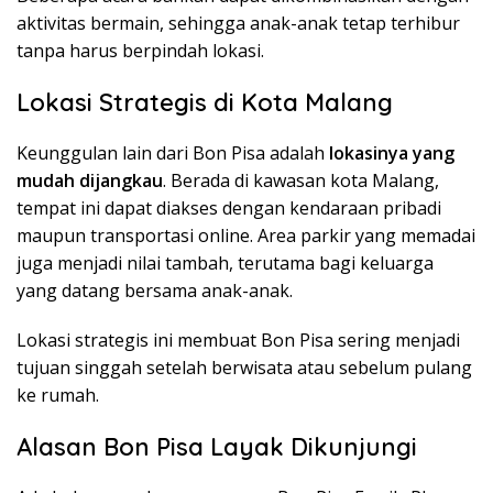
aktivitas bermain, sehingga anak-anak tetap terhibur
tanpa harus berpindah lokasi.
Lokasi Strategis di Kota Malang
Keunggulan lain dari Bon Pisa adalah
lokasinya yang
mudah dijangkau
. Berada di kawasan kota Malang,
tempat ini dapat diakses dengan kendaraan pribadi
maupun transportasi online. Area parkir yang memadai
juga menjadi nilai tambah, terutama bagi keluarga
yang datang bersama anak-anak.
Lokasi strategis ini membuat Bon Pisa sering menjadi
tujuan singgah setelah berwisata atau sebelum pulang
ke rumah.
Alasan Bon Pisa Layak Dikunjungi