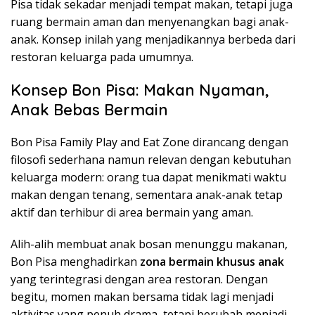
Pisa tidak sekadar menjadi tempat makan, tetapi juga
ruang bermain aman dan menyenangkan bagi anak-
anak. Konsep inilah yang menjadikannya berbeda dari
restoran keluarga pada umumnya.
Konsep Bon Pisa: Makan Nyaman,
Anak Bebas Bermain
Bon Pisa Family Play and Eat Zone dirancang dengan
filosofi sederhana namun relevan dengan kebutuhan
keluarga modern: orang tua dapat menikmati waktu
makan dengan tenang, sementara anak-anak tetap
aktif dan terhibur di area bermain yang aman.
Alih-alih membuat anak bosan menunggu makanan,
Bon Pisa menghadirkan
zona bermain khusus anak
yang terintegrasi dengan area restoran. Dengan
begitu, momen makan bersama tidak lagi menjadi
aktivitas yang penuh drama, tetapi berubah menjadi