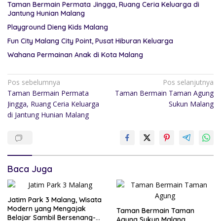
Taman Bermain Permata Jingga, Ruang Ceria Keluarga di
Jantung Hunian Malang
Playground Dieng Kids Malang
Fun City Malang City Point, Pusat Hiburan Keluarga
Wahana Permainan Anak di Kota Malang
Pos sebelumnya
Pos selanjutnya
Taman Bermain Permata
Taman Bermain Taman Agung
Jingga, Ruang Ceria Keluarga
Sukun Malang
di Jantung Hunian Malang
Baca Juga
Jatim Park 3 Malang, Wisata
Modern yang Mengajak
Taman Bermain Taman
Belajar Sambil Bersenang-
Agung Sukun Malang