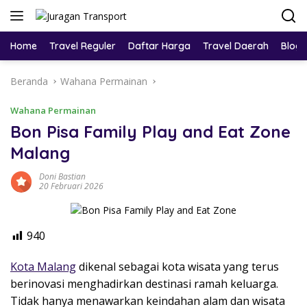
Home
Travel Reguler
Daftar Harga
Travel Daerah
Blog
Beranda
Wahana Permainan
Wahana Permainan
Bon Pisa Family Play and Eat Zone
Malang
Doni Bastian
20 Februari 2026
940
Kota Malang
dikenal sebagai kota wisata yang terus
berinovasi menghadirkan destinasi ramah keluarga.
Tidak hanya menawarkan keindahan alam dan wisata