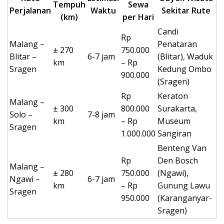
Tempuh
Sewa
Perjalanan
Waktu
Sekitar Rute
(km)
per Hari
Candi
Rp
Malang –
Penataran
± 270
750.000
Blitar –
6-7 jam
(Blitar), Waduk
km
– Rp
Sragen
Kedung Ombo
900.000
(Sragen)
Rp
Keraton
Malang –
± 300
800.000
Surakarta,
Solo –
7-8 jam
km
– Rp
Museum
Sragen
1.000.000
Sangiran
Benteng Van
Rp
Den Bosch
Malang –
± 280
750.000
(Ngawi),
Ngawi –
6-7 jam
km
– Rp
Gunung Lawu
Sragen
950.000
(Karanganyar-
Sragen)