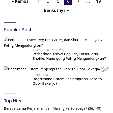
« Kembali
1
…
5
6
7
…
19
Berikutnya »
Popular Post
10 Juli 2026
173 Lihat
Perbedaan Travel Reguler, Carter, dan
Shuttle: Mana yang Paling Menguntungkan?
12 Juli
2026
164 Lihat
Bagaimana Sistem Penjemputan Door to
Door Bekerja?
Top Hits
Berapa Lama Perjalanan dari Malang ke Surabaya?
(36,149)