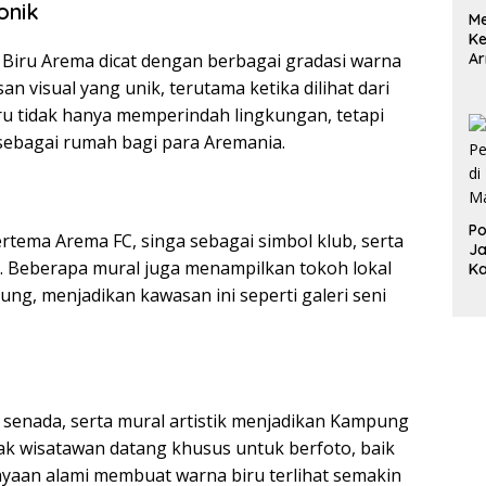
onik
Me
K
iru Arema dicat dengan berbagai gradasi warna
Ar
ya
n visual yang unik, terutama ketika dilihat dari
ru tidak hanya memperindah lingkungan, tetapi
ebagai rumah bagi para Aremania.
Po
rtema Arema FC, singa sebagai simbol klub, serta
Ja
s. Beberapa mural juga menampilkan tokoh lokal
K
ng, menjadikan kawasan ini seperti galeri seni
 senada, serta mural artistik menjadikan Kampung
yak wisatawan datang khusus untuk berfoto, baik
ayaan alami membuat warna biru terlihat semakin