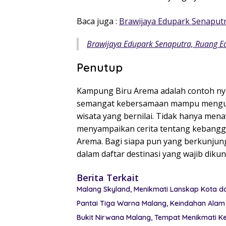
Baca juga :
Brawijaya Edupark Senaput
Brawijaya Edupark Senaputra, Ruang Ed
Penutup
Kampung Biru Arema adalah contoh nyat
semangat kebersamaan mampu mengub
wisata yang bernilai. Tidak hanya men
menyampaikan cerita tentang kebanggaa
Arema. Bagi siapa pun yang berkunjun
dalam daftar destinasi yang wajib dikun
Berita Terkait
Malang Skyland, Menikmati Lanskap Kota d
Pantai Tiga Warna Malang, Keindahan Ala
Bukit Nirwana Malang, Tempat Menikmati Ke