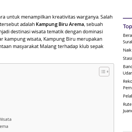
ra untuk menampilkan kreativitas warganya. Salah
 tersebut adalah
Kampung Biru Arema
, sebuah
Top
adi destinasi wisata tematik dengan dominasi
Bera
adar kampung wisata, Kampung Biru merupakan
Sura
intaan masyarakat Malang terhadap klub sepak
Naik
Stas
Band
Udar
Reko
Pern
Pela
Rute
Juan
Wisata
rema