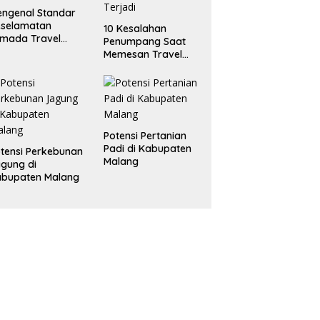
ngenal Standar
eselamatan
10 Kesalahan
mada Travel
Penumpang Saat
ng Baik
Memesan Travel
Online yang Sering
Terjadi
Potensi Pertanian
Padi di Kabupaten
tensi Perkebunan
Malang
gung di
abupaten Malang