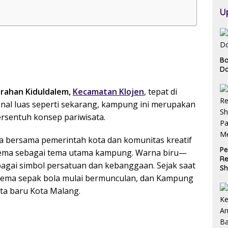
U
Ba
Do
urahan Kiduldalem,
Kecamatan Klojen
, tepat di
nal luas seperti sekarang, kampung ini merupakan
rsentuh konsep pariwisata.
ga bersama pemerintah kota dan komunitas kreatif
Pe
Arema sebagai tema utama kampung. Warna biru—
Re
agai simbol persatuan dan kebanggaan. Sejak saat
Sh
ertema sepak bola mulai bermunculan, dan Kampung
Pa
M
ata baru Kota Malang.