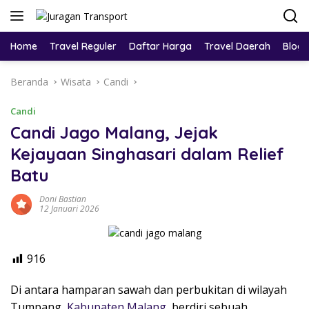
Home
Travel Reguler
Daftar Harga
Travel Daerah
Blog
Beranda
Wisata
Candi
Candi
Candi Jago Malang, Jejak
Kejayaan Singhasari dalam Relief
Batu
Doni Bastian
12 Januari 2026
916
Di antara hamparan sawah dan perbukitan di wilayah
Tumpang,
Kabupaten Malang
, berdiri sebuah