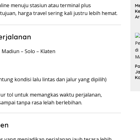
nline menuju stasiun atau terminal plus
Me
K
tujuan, harga travel sering kali justru lebih hemat.
Ar
ya
erjalanan
Madiun – Solo – Klaten
Po
Ja
K
tung kondisi lalu lintas dan jalur yang dipilih)
lur tol untuk memangkas waktu perjalanan,
ampai tanpa rasa lelah berlebihan.
ten
s yang menjadikan perjalanan jauh terasa lebih