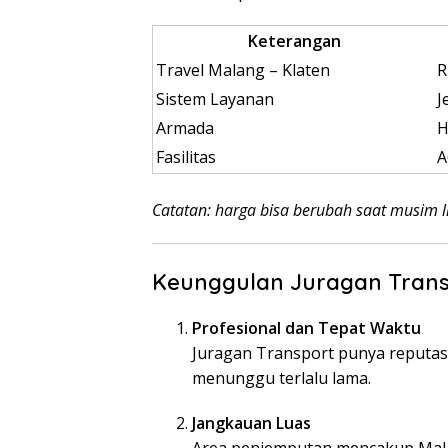
Keterangan
Travel Malang – Klaten
R
Sistem Layanan
J
Armada
H
Fasilitas
A
Catatan: harga bisa berubah saat musim li
Keunggulan Juragan Trans
Profesional dan Tepat Waktu
Juragan Transport punya reputasi
menunggu terlalu lama.
Jangkauan Luas
Area penjemputan mencakup Malan