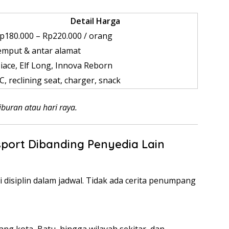
Detail Harga
p180.000 – Rp220.000 / orang
emput & antar alamat
iace, Elf Long, Innova Reborn
C, reclining seat, charger, snack
buran atau hari raya.
port Dibanding Penyedia Lain
 disiplin dalam jadwal. Tidak ada cerita penumpang
g kota, Batu, hingga wilayah sekitar, dan