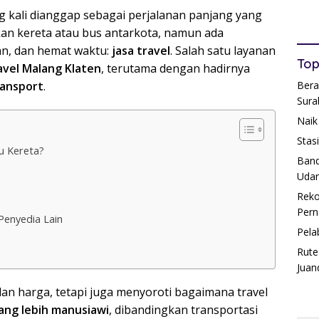
g kali dianggap sebagai perjalanan panjang yang
an kereta atau bus antarkota, namun ada
man, dan hemat waktu:
jasa travel
. Salah satu layanan
Top
avel Malang Klaten
, terutama dengan hadirnya
ransport
.
Bera
Sura
Naik
Stas
u Kereta?
Band
Udar
Reko
Pern
Penyedia Lain
Pela
Rute
Juan
dan harga, tetapi juga menyoroti bagaimana travel
ang lebih manusiawi
, dibandingkan transportasi