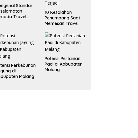
ngenal Standar
eselamatan
10 Kesalahan
mada Travel
Penumpang Saat
ng Baik
Memesan Travel
Online yang Sering
Terjadi
Potensi Pertanian
Padi di Kabupaten
tensi Perkebunan
Malang
gung di
abupaten Malang