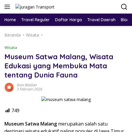
Home
Travel Reguler
Daftar Harga
Travel Daerah
Blog
Beranda
Wisata
Wisata
Museum Satwa Malang, Wisata
Edukasi yang Membuka Mata
tentang Dunia Fauna
Doni Bastian
3 Februari 2026
749
Museum Satwa Malang
merupakan salah satu
destinasi wisata edukatif paling populer di Jawa Timur.